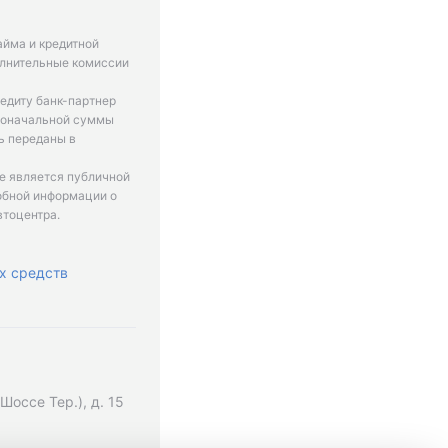
айма и кредитной
олнительные комиссии
едиту банк-партнер
рвоначальной суммы
ь переданы в
не является публичной
обной информации о
втоцентра.
х средств
оссе Тер.), д. 15