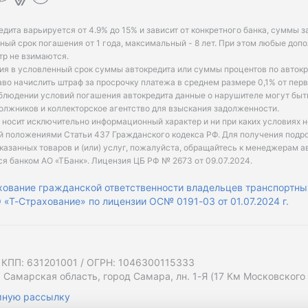
едита варьируется от 4.9% до 15% и зависит от конкретного банка, суммы з
ый срок погашения от 1 года, максимальный - 8 лет. При этом любые доп
р не взимаются.
ия в условленный срок суммы автокредита или суммы процентов по автокр
аво начислить штраф за просрочку платежа в среднем размере 0,1% от пе
облюдении условий погашения автокредита данные о нарушителе могут быт
олжников и коллекторское агентство для взыскания задолженности.
 носит исключительно информационный характер и ни при каких условиях 
й положениями Статьи 437 Гражданского кодекса РФ. Для получения подр
казанных товаров и (или) услуг, пожалуйста, обращайтесь к менеджерам а
ся банком АО «ТБанк».
Лицензия ЦБ РФ № 2673 от 09.07.2024
.
хование гражданской ответственности владельцев транспортны
«Т-Страхование» по лицензии ОС№ 0191-03 от 01.07.2024 г.
 КПП: 631201001 / ОГРН: 1046300115333
 Самарская область, город Самара, лн. 1-Я (17 Км Московского Ш
мную рассылку