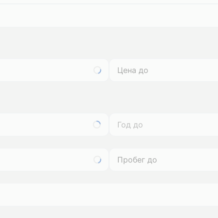
Год до