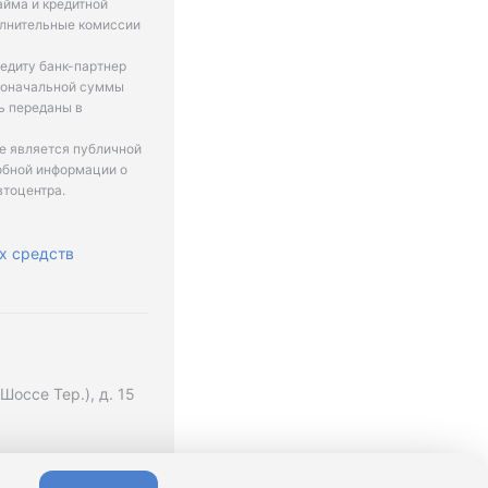
айма и кредитной
олнительные комиссии
едиту банк-партнер
рвоначальной суммы
ь переданы в
не является публичной
обной информации о
втоцентра.
х средств
оссе Тер.), д. 15