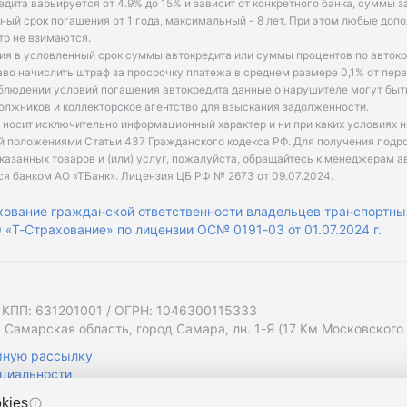
едита варьируется от 4.9% до 15% и зависит от конкретного банка, суммы з
ый срок погашения от 1 года, максимальный - 8 лет. При этом любые доп
р не взимаются.
ия в условленный срок суммы автокредита или суммы процентов по автокр
аво начислить штраф за просрочку платежа в среднем размере 0,1% от пе
облюдении условий погашения автокредита данные о нарушителе могут быт
олжников и коллекторское агентство для взыскания задолженности.
 носит исключительно информационный характер и ни при каких условиях 
й положениями Статьи 437 Гражданского кодекса РФ. Для получения подр
казанных товаров и (или) услуг, пожалуйста, обращайтесь к менеджерам а
ся банком АО «ТБанк».
Лицензия ЦБ РФ № 2673 от 09.07.2024
.
хование гражданской ответственности владельцев транспортны
«Т-Страхование» по лицензии ОС№ 0191-03 от 01.07.2024 г.
 КПП: 631201001 / ОГРН: 1046300115333
 Самарская область, город Самара, лн. 1-Я (17 Км Московского Ш
мную рассылку
циальности
kies