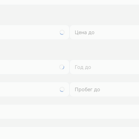
Год до