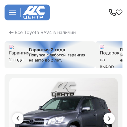
Все Toyota RAV4 в наличии
Гарантия 2 года
По
Покупка с заботой: гарантия
Ком
на авто до 2 лет.
на 