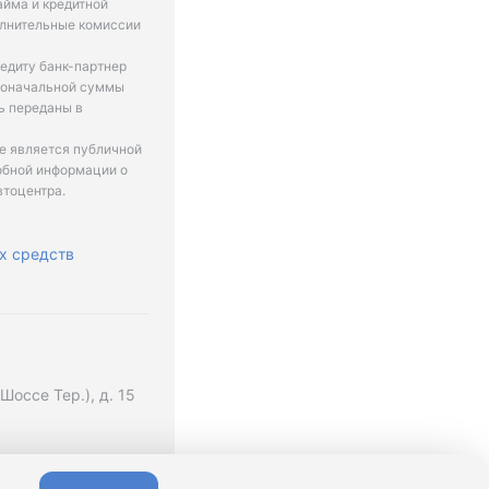
айма и кредитной
олнительные комиссии
едиту банк-партнер
рвоначальной суммы
ь переданы в
не является публичной
обной информации о
втоцентра.
х средств
оссе Тер.), д. 15