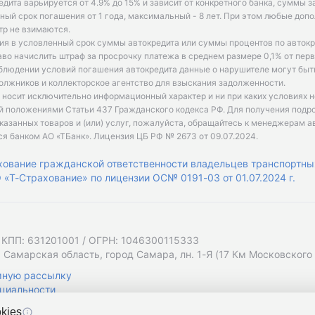
едита варьируется от 4.9% до 15% и зависит от конкретного банка, суммы з
ый срок погашения от 1 года, максимальный - 8 лет. При этом любые доп
р не взимаются.
ия в условленный срок суммы автокредита или суммы процентов по автокр
аво начислить штраф за просрочку платежа в среднем размере 0,1% от пе
облюдении условий погашения автокредита данные о нарушителе могут быт
олжников и коллекторское агентство для взыскания задолженности.
 носит исключительно информационный характер и ни при каких условиях 
й положениями Статьи 437 Гражданского кодекса РФ. Для получения подр
казанных товаров и (или) услуг, пожалуйста, обращайтесь к менеджерам а
ся банком АО «ТБанк».
Лицензия ЦБ РФ № 2673 от 09.07.2024
.
хование гражданской ответственности владельцев транспортны
«Т-Страхование» по лицензии ОС№ 0191-03 от 01.07.2024 г.
 КПП: 631201001 / ОГРН: 1046300115333
 Самарская область, город Самара, лн. 1-Я (17 Км Московского Ш
мную рассылку
циальности
kies