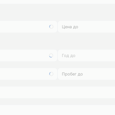
Год до