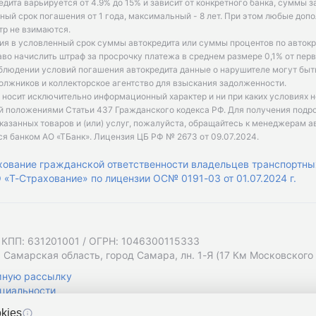
едита варьируется от 4.9% до 15% и зависит от конкретного банка, суммы з
ый срок погашения от 1 года, максимальный - 8 лет. При этом любые доп
р не взимаются.
ия в условленный срок суммы автокредита или суммы процентов по автокр
аво начислить штраф за просрочку платежа в среднем размере 0,1% от пе
облюдении условий погашения автокредита данные о нарушителе могут быт
олжников и коллекторское агентство для взыскания задолженности.
 носит исключительно информационный характер и ни при каких условиях 
й положениями Статьи 437 Гражданского кодекса РФ. Для получения подр
казанных товаров и (или) услуг, пожалуйста, обращайтесь к менеджерам а
ся банком АО «ТБанк».
Лицензия ЦБ РФ № 2673 от 09.07.2024
.
хование гражданской ответственности владельцев транспортны
«Т-Страхование» по лицензии ОС№ 0191-03 от 01.07.2024 г.
 КПП: 631201001 / ОГРН: 1046300115333
 Самарская область, город Самара, лн. 1-Я (17 Км Московского Ш
мную рассылку
циальности
kies