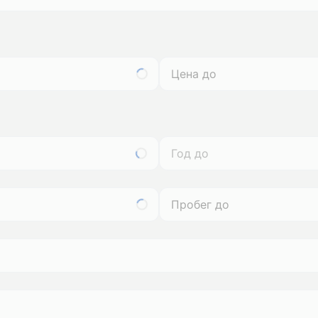
Год до