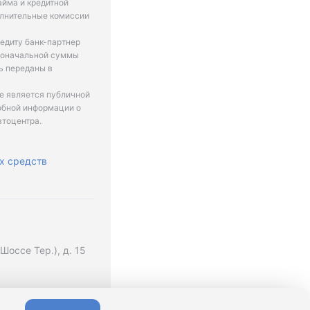
айма и кредитной
олнительные комиссии
едиту банк-партнер
рвоначальной суммы
ь переданы в
не является публичной
обной информации о
втоцентра.
х средств
оссе Тер.), д. 15