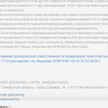
едита варьируется от 4.9% до 15% и зависит от конкретного банка, суммы з
ый срок погашения от 1 года, максимальный - 8 лет. При этом любые доп
р не взимаются.
ия в условленный срок суммы автокредита или суммы процентов по автокр
аво начислить штраф за просрочку платежа в среднем размере 0,1% от пе
облюдении условий погашения автокредита данные о нарушителе могут быт
олжников и коллекторское агентство для взыскания задолженности.
 носит исключительно информационный характер и ни при каких условиях 
й положениями Статьи 437 Гражданского кодекса РФ. Для получения подр
казанных товаров и (или) услуг, пожалуйста, обращайтесь к менеджерам а
ся банком АО «ТБанк».
Лицензия ЦБ РФ № 2673 от 09.07.2024
.
хование гражданской ответственности владельцев транспортны
«Т-Страхование» по лицензии ОС№ 0191-03 от 01.07.2024 г.
 КПП: 631201001 / ОГРН: 1046300115333
 Самарская область, город Самара, лн. 1-Я (17 Км Московского Ш
мную рассылку
циальности
kies