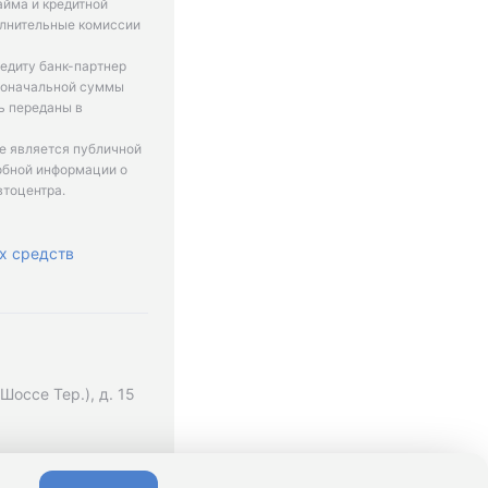
айма и кредитной
олнительные комиссии
едиту банк-партнер
рвоначальной суммы
ь переданы в
не является публичной
обной информации о
втоцентра.
х средств
оссе Тер.), д. 15