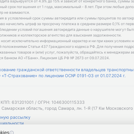
едита варьируется от 4.9% до 15% и зависит от конкретного банка, суммы з
ый срок погашения от 1 года, максимальный - 8 лет. При этом любые доп
р не взимаются.
ия в условленный срок суммы автокредита или суммы процентов по автокр
аво начислить штраф за просрочку платежа в среднем размере 0,1% от пе
облюдении условий погашения автокредита данные о нарушителе могут быт
олжников и коллекторское агентство для взыскания задолженности.
 носит исключительно информационный характер и ни при каких условиях 
й положениями Статьи 437 Гражданского кодекса РФ. Для получения подр
казанных товаров и (или) услуг, пожалуйста, обращайтесь к менеджерам а
ся банком АО «ТБанк».
Лицензия ЦБ РФ № 2673 от 09.07.2024
.
хование гражданской ответственности владельцев транспортны
«Т-Страхование» по лицензии ОС№ 0191-03 от 01.07.2024 г.
 КПП: 631201001 / ОГРН: 1046300115333
 Самарская область, город Самара, лн. 1-Я (17 Км Московского Ш
мную рассылку
циальности
kies