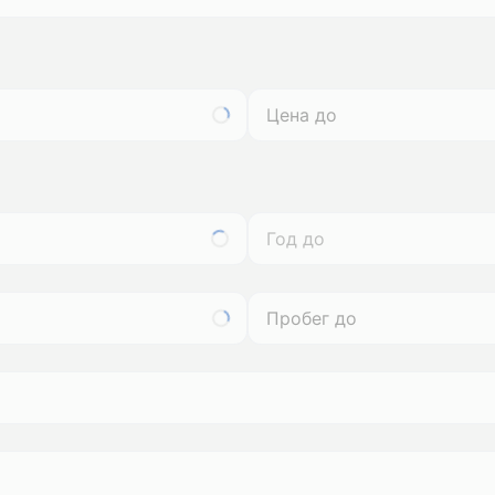
Год до