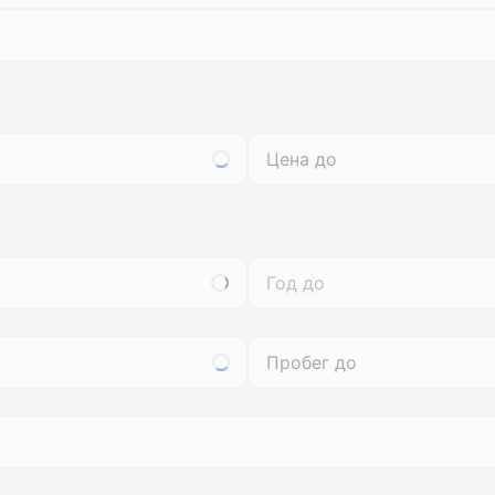
Год до