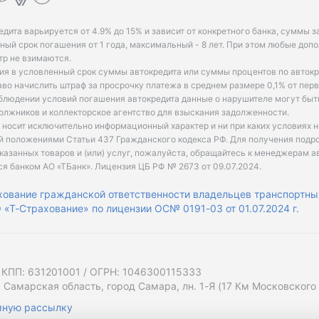
едита варьируется от 4.9% до 15% и зависит от конкретного банка, суммы з
ый срок погашения от 1 года, максимальный - 8 лет. При этом любые доп
р не взимаются.
ия в условленный срок суммы автокредита или суммы процентов по автокр
аво начислить штраф за просрочку платежа в среднем размере 0,1% от пе
облюдении условий погашения автокредита данные о нарушителе могут быт
олжников и коллекторское агентство для взыскания задолженности.
 носит исключительно информационный характер и ни при каких условиях 
й положениями Статьи 437 Гражданского кодекса РФ. Для получения подр
казанных товаров и (или) услуг, пожалуйста, обращайтесь к менеджерам а
ся банком АО «ТБанк».
Лицензия ЦБ РФ № 2673 от 09.07.2024
.
хование гражданской ответственности владельцев транспортны
«Т-Страхование» по лицензии ОС№ 0191-03 от 01.07.2024 г.
 КПП: 631201001 / ОГРН: 1046300115333
 Самарская область, город Самара, лн. 1-Я (17 Км Московского Ш
мную рассылку