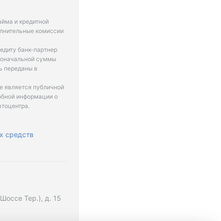
айма и кредитной
олнительные комиссии
едиту банк-партнер
рвоначальной суммы
ь переданы в
не является публичной
обной информации о
втоцентра.
х средств
оссе Тер.), д. 15