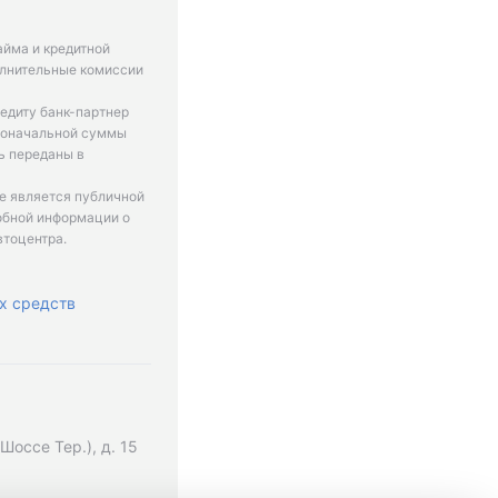
айма и кредитной
олнительные комиссии
едиту банк-партнер
рвоначальной суммы
ь переданы в
не является публичной
обной информации о
втоцентра.
х средств
оссе Тер.), д. 15