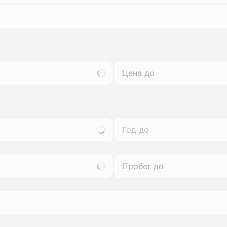
Год до