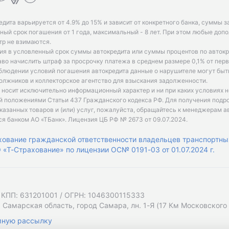
едита варьируется от 4.9% до 15% и зависит от конкретного банка, суммы з
ый срок погашения от 1 года, максимальный - 8 лет. При этом любые доп
р не взимаются.
ия в условленный срок суммы автокредита или суммы процентов по автокр
аво начислить штраф за просрочку платежа в среднем размере 0,1% от пе
облюдении условий погашения автокредита данные о нарушителе могут быт
олжников и коллекторское агентство для взыскания задолженности.
 носит исключительно информационный характер и ни при каких условиях 
й положениями Статьи 437 Гражданского кодекса РФ. Для получения подр
казанных товаров и (или) услуг, пожалуйста, обращайтесь к менеджерам а
ся банком АО «ТБанк».
Лицензия ЦБ РФ № 2673 от 09.07.2024
.
хование гражданской ответственности владельцев транспортны
«Т-Страхование» по лицензии ОС№ 0191-03 от 01.07.2024 г.
 КПП: 631201001 / ОГРН: 1046300115333
 Самарская область, город Самара, лн. 1-Я (17 Км Московского Ш
мную рассылку