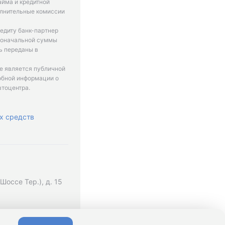
айма и кредитной
олнительные комиссии
едиту банк-партнер
рвоначальной суммы
ь переданы в
не является публичной
обной информации о
втоцентра.
х средств
оссе Тер.), д. 15