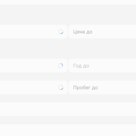
Год до