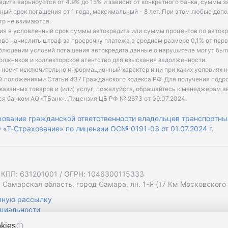
едита варьируется от 4.9% до 15% и зависит от конкретного банка, суммы з
ый срок погашения от 1 года, максимальный - 8 лет. При этом любые доп
р не взимаются.
ия в условленный срок суммы автокредита или суммы процентов по автокр
аво начислить штраф за просрочку платежа в среднем размере 0,1% от пе
облюдении условий погашения автокредита данные о нарушителе могут быт
олжников и коллекторское агентство для взыскания задолженности.
 носит исключительно информационный характер и ни при каких условиях 
й положениями Статьи 437 Гражданского кодекса РФ. Для получения подр
казанных товаров и (или) услуг, пожалуйста, обращайтесь к менеджерам а
ся банком АО «ТБанк».
Лицензия ЦБ РФ № 2673 от 09.07.2024
.
хование гражданской ответственности владельцев транспортны
«Т-Страхование» по лицензии ОС№ 0191-03 от 01.07.2024 г.
 КПП: 631201001 / ОГРН: 1046300115333
 Самарская область, город Самара, лн. 1-Я (17 Км Московского Ш
мную рассылку
циальности
kies