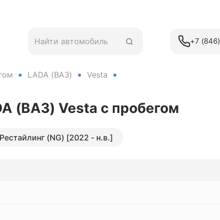
+7 (846
гом
LADA (ВАЗ)
Vesta
A (ВАЗ) Vesta
с пробегом
 Рестайлинг (NG) [2022 - н.в.]