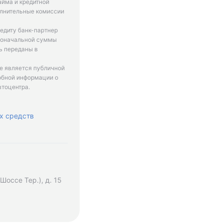
айма и кредитной
олнительные комиссии
едиту банк-партнер
рвоначальной суммы
ь переданы в
не является публичной
обной информации о
втоцентра.
х средств
оссе Тер.), д. 15