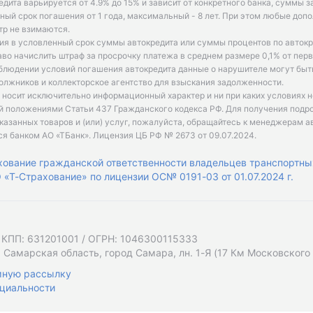
едита варьируется от 4.9% до 15% и зависит от конкретного банка, суммы з
ый срок погашения от 1 года, максимальный - 8 лет. При этом любые доп
р не взимаются.
ия в условленный срок суммы автокредита или суммы процентов по автокр
аво начислить штраф за просрочку платежа в среднем размере 0,1% от пе
облюдении условий погашения автокредита данные о нарушителе могут быт
олжников и коллекторское агентство для взыскания задолженности.
 носит исключительно информационный характер и ни при каких условиях 
й положениями Статьи 437 Гражданского кодекса РФ. Для получения подр
казанных товаров и (или) услуг, пожалуйста, обращайтесь к менеджерам а
ся банком АО «ТБанк».
Лицензия ЦБ РФ № 2673 от 09.07.2024
.
хование гражданской ответственности владельцев транспортны
«Т-Страхование» по лицензии ОС№ 0191-03 от 01.07.2024 г.
 КПП: 631201001 / ОГРН: 1046300115333
 Самарская область, город Самара, лн. 1-Я (17 Км Московского Ш
мную рассылку
циальности