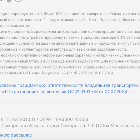
едита варьируется от 4.9% до 15% и зависит от конкретного банка, суммы з
ый срок погашения от 1 года, максимальный - 8 лет. При этом любые доп
р не взимаются.
ия в условленный срок суммы автокредита или суммы процентов по автокр
аво начислить штраф за просрочку платежа в среднем размере 0,1% от пе
облюдении условий погашения автокредита данные о нарушителе могут быт
олжников и коллекторское агентство для взыскания задолженности.
 носит исключительно информационный характер и ни при каких условиях 
й положениями Статьи 437 Гражданского кодекса РФ. Для получения подр
казанных товаров и (или) услуг, пожалуйста, обращайтесь к менеджерам а
ся банком АО «ТБанк».
Лицензия ЦБ РФ № 2673 от 09.07.2024
.
хование гражданской ответственности владельцев транспортны
«Т-Страхование» по лицензии ОС№ 0191-03 от 01.07.2024 г.
 КПП: 631201001 / ОГРН: 1046300115333
 Самарская область, город Самара, лн. 1-Я (17 Км Московского Ш
мную рассылку