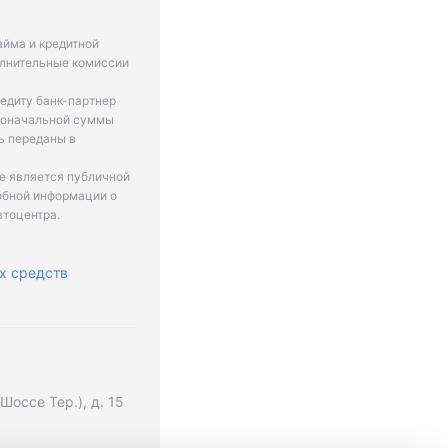
айма и кредитной
олнительные комиссии
едиту банк-партнер
рвоначальной суммы
ь переданы в
не является публичной
обной информации о
втоцентра.
х средств
оссе Тер.), д. 15