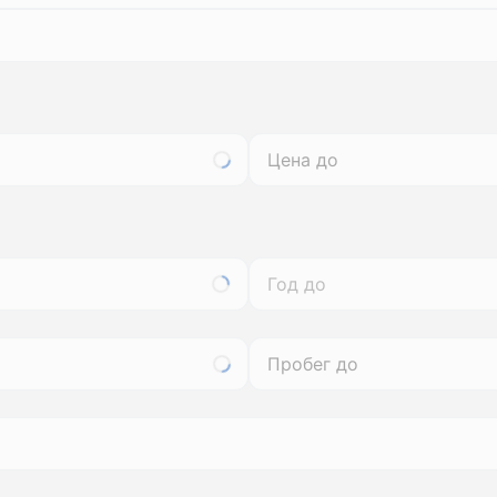
Год до