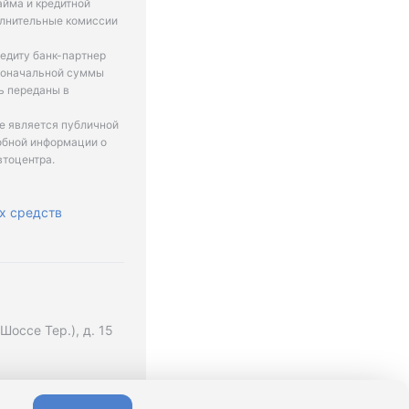
айма и кредитной
олнительные комиссии
едиту банк-партнер
рвоначальной суммы
ь переданы в
не является публичной
обной информации о
втоцентра.
х средств
оссе Тер.), д. 15