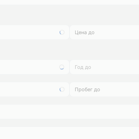
Год до