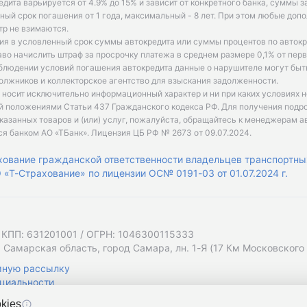
едита варьируется от 4.9% до 15% и зависит от конкретного банка, суммы з
ый срок погашения от 1 года, максимальный - 8 лет. При этом любые доп
р не взимаются.
ия в условленный срок суммы автокредита или суммы процентов по автокр
аво начислить штраф за просрочку платежа в среднем размере 0,1% от пе
облюдении условий погашения автокредита данные о нарушителе могут быт
олжников и коллекторское агентство для взыскания задолженности.
 носит исключительно информационный характер и ни при каких условиях 
й положениями Статьи 437 Гражданского кодекса РФ. Для получения подр
казанных товаров и (или) услуг, пожалуйста, обращайтесь к менеджерам а
ся банком АО «ТБанк».
Лицензия ЦБ РФ № 2673 от 09.07.2024
.
хование гражданской ответственности владельцев транспортны
«Т-Страхование» по лицензии ОС№ 0191-03 от 01.07.2024 г.
 КПП: 631201001 / ОГРН: 1046300115333
 Самарская область, город Самара, лн. 1-Я (17 Км Московского Ш
мную рассылку
циальности
kies