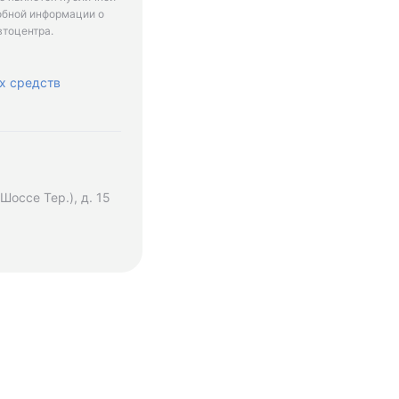
обной информации о
втоцентра.
х средств
оссе Тер.), д. 15