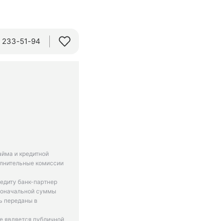
) 233-51-94
айма и кредитной
олнительные комиссии
едиту банк-партнер
рвоначальной суммы
ь переданы в
не является публичной