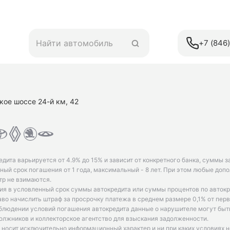
+7 (846
кое шоссе 24-й км, 42
едита варьируется от 4.9% до 15% и зависит от конкретного банка, суммы з
ый срок погашения от 1 года, максимальный - 8 лет. При этом любые доп
р не взимаются.
ия в условленный срок суммы автокредита или суммы процентов по автокр
аво начислить штраф за просрочку платежа в среднем размере 0,1% от пе
облюдении условий погашения автокредита данные о нарушителе могут быт
олжников и коллекторское агентство для взыскания задолженности.
 носит исключительно информационный характер и ни при каких условиях 