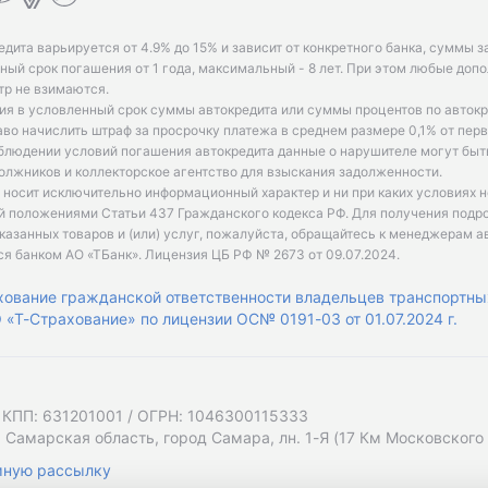
едита варьируется от 4.9% до 15% и зависит от конкретного банка, суммы з
ый срок погашения от 1 года, максимальный - 8 лет. При этом любые доп
р не взимаются.
ия в условленный срок суммы автокредита или суммы процентов по автокр
аво начислить штраф за просрочку платежа в среднем размере 0,1% от пе
облюдении условий погашения автокредита данные о нарушителе могут быт
олжников и коллекторское агентство для взыскания задолженности.
 носит исключительно информационный характер и ни при каких условиях 
й положениями Статьи 437 Гражданского кодекса РФ. Для получения подр
казанных товаров и (или) услуг, пожалуйста, обращайтесь к менеджерам а
ся банком АО «ТБанк».
Лицензия ЦБ РФ № 2673 от 09.07.2024
.
хование гражданской ответственности владельцев транспортны
«Т-Страхование» по лицензии ОС№ 0191-03 от 01.07.2024 г.
 КПП: 631201001 / ОГРН: 1046300115333
 Самарская область, город Самара, лн. 1-Я (17 Км Московского Ш
мную рассылку