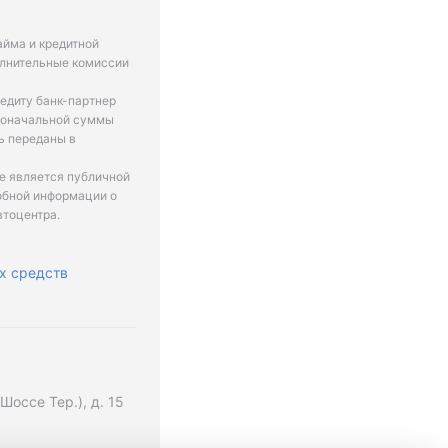
айма и кредитной
олнительные комиссии
едиту банк-партнер
рвоначальной суммы
ь переданы в
не является публичной
обной информации о
втоцентра.
х средств
оссе Тер.), д. 15