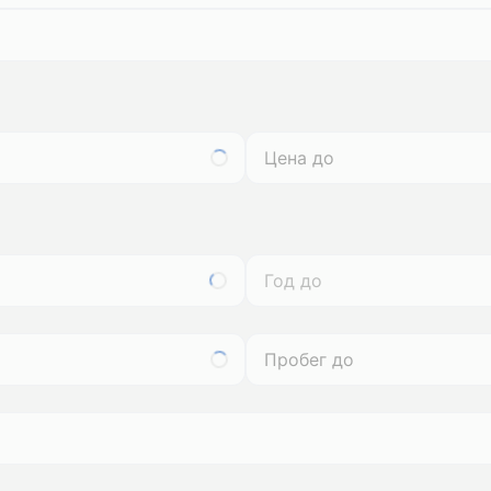
Год до