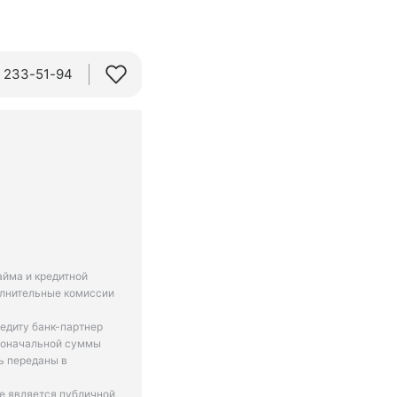
) 233-51-94
айма и кредитной
олнительные комиссии
едиту банк-партнер
рвоначальной суммы
ь переданы в
не является публичной