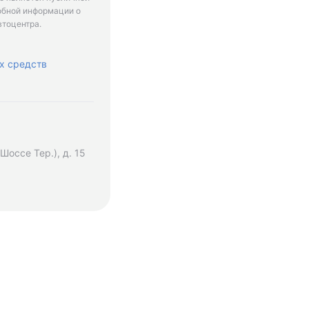
обной информации о
втоцентра.
х средств
оссе Тер.), д. 15