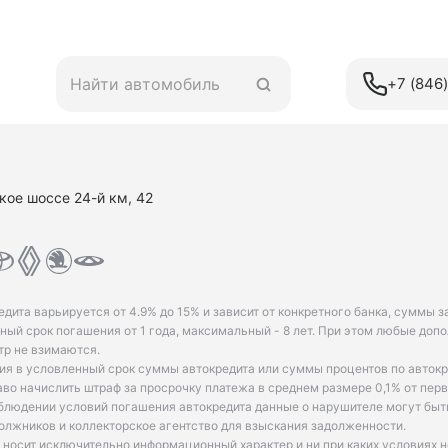
+7 (846
кое шоссе 24-й км, 42
едита варьируется от 4.9% до 15% и зависит от конкретного банка, суммы з
ый срок погашения от 1 года, максимальный - 8 лет. При этом любые доп
р не взимаются.
ия в условленный срок суммы автокредита или суммы процентов по автокр
аво начислить штраф за просрочку платежа в среднем размере 0,1% от пе
облюдении условий погашения автокредита данные о нарушителе могут быт
олжников и коллекторское агентство для взыскания задолженности.
 носит исключительно информационный характер и ни при каких условиях 