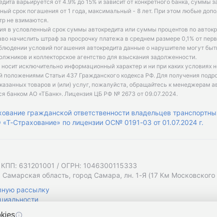
едита варьируется от 4.9% до 15% и зависит от конкретного банка, суммы з
ый срок погашения от 1 года, максимальный - 8 лет. При этом любые доп
р не взимаются.
ия в условленный срок суммы автокредита или суммы процентов по автокр
аво начислить штраф за просрочку платежа в среднем размере 0,1% от пе
облюдении условий погашения автокредита данные о нарушителе могут быт
олжников и коллекторское агентство для взыскания задолженности.
 носит исключительно информационный характер и ни при каких условиях 
й положениями Статьи 437 Гражданского кодекса РФ. Для получения подр
казанных товаров и (или) услуг, пожалуйста, обращайтесь к менеджерам а
ся банком АО «ТБанк».
Лицензия ЦБ РФ № 2673 от 09.07.2024
.
хование гражданской ответственности владельцев транспортны
«Т-Страхование» по лицензии ОС№ 0191-03 от 01.07.2024 г.
 КПП: 631201001 / ОГРН: 1046300115333
 Самарская область, город Самара, лн. 1-Я (17 Км Московского Ш
мную рассылку
циальности
kies