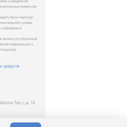
айма и кредитной
олнительные комиссии
едиту банк-партнер
рвоначальной суммы
ь переданы в
не является публичной
обной информации о
втоцентра.
х средств
оссе Тер.), д. 15