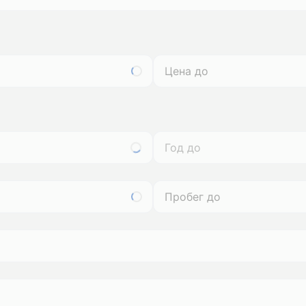
Год до