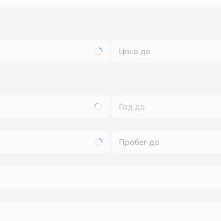
Год до