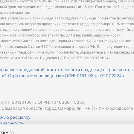
едита варьируется от 4.9% до 15% и зависит от конкретного банка, суммы з
ый срок погашения от 1 года, максимальный - 8 лет. При этом любые доп
р не взимаются.
ия в условленный срок суммы автокредита или суммы процентов по автокр
аво начислить штраф за просрочку платежа в среднем размере 0,1% от пе
облюдении условий погашения автокредита данные о нарушителе могут быт
олжников и коллекторское агентство для взыскания задолженности.
 носит исключительно информационный характер и ни при каких условиях 
й положениями Статьи 437 Гражданского кодекса РФ. Для получения подр
казанных товаров и (или) услуг, пожалуйста, обращайтесь к менеджерам а
ся банком АО «ТБанк».
Лицензия ЦБ РФ № 2673 от 09.07.2024
.
хование гражданской ответственности владельцев транспортны
«Т-Страхование» по лицензии ОС№ 0191-03 от 01.07.2024 г.
 КПП: 631201001 / ОГРН: 1046300115333
 Самарская область, город Самара, лн. 1-Я (17 Км Московского Ш
мную рассылку
циальности
kies