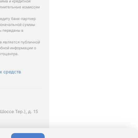
айма и кредитной
олнительные комиссии
едиту банк-партнер
рвоначальной суммы
ь переданы в
не является публичной
обной информации о
втоцентра.
х средств
оссе Тер.), д. 15