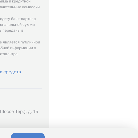
айма и кредитной
олнительные комиссии
едиту банк-партнер
рвоначальной суммы
ь переданы в
не является публичной
обной информации о
втоцентра.
х средств
оссе Тер.), д. 15