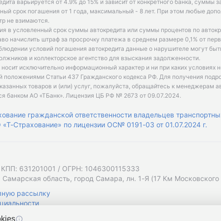
едита варьируется от 4.9% до 15% и зависит от конкретного банка, суммы з
ый срок погашения от 1 года, максимальный - 8 лет. При этом любые доп
р не взимаются.
ия в условленный срок суммы автокредита или суммы процентов по автокр
аво начислить штраф за просрочку платежа в среднем размере 0,1% от пе
облюдении условий погашения автокредита данные о нарушителе могут быт
олжников и коллекторское агентство для взыскания задолженности.
 носит исключительно информационный характер и ни при каких условиях 
й положениями Статьи 437 Гражданского кодекса РФ. Для получения подр
казанных товаров и (или) услуг, пожалуйста, обращайтесь к менеджерам а
ся банком АО «ТБанк».
Лицензия ЦБ РФ № 2673 от 09.07.2024
.
хование гражданской ответственности владельцев транспортны
«Т-Страхование» по лицензии ОС№ 0191-03 от 01.07.2024 г.
 КПП: 631201001 / ОГРН: 1046300115333
 Самарская область, город Самара, лн. 1-Я (17 Км Московского Ш
мную рассылку
циальности
kies