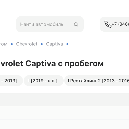
+7 (846
гом
Chevrolet
Captiva
vrolet Captiva
с пробегом
 - 2013]
II [2019 - н.в.]
I Рестайлинг 2 [2013 - 201