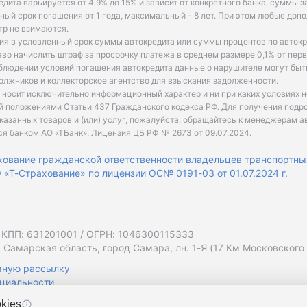
едита варьируется от 4.9% до 15% и зависит от конкретного банка, суммы з
ый срок погашения от 1 года, максимальный - 8 лет. При этом любые доп
р не взимаются.
ия в условленный срок суммы автокредита или суммы процентов по автокр
аво начислить штраф за просрочку платежа в среднем размере 0,1% от пе
облюдении условий погашения автокредита данные о нарушителе могут быт
олжников и коллекторское агентство для взыскания задолженности.
 носит исключительно информационный характер и ни при каких условиях 
й положениями Статьи 437 Гражданского кодекса РФ. Для получения подр
казанных товаров и (или) услуг, пожалуйста, обращайтесь к менеджерам а
ся банком АО «ТБанк».
Лицензия ЦБ РФ № 2673 от 09.07.2024
.
хование гражданской ответственности владельцев транспортны
«Т-Страхование» по лицензии ОС№ 0191-03 от 01.07.2024 г.
 КПП: 631201001 / ОГРН: 1046300115333
 Самарская область, город Самара, лн. 1-Я (17 Км Московского Ш
мную рассылку
циальности
kies