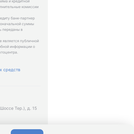
айма и кредитной
олнительные комиссии
едиту банк-партнер
рвоначальной суммы
ь переданы в
не является публичной
обной информации о
втоцентра.
х средств
оссе Тер.), д. 15