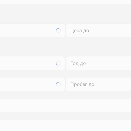
Год до