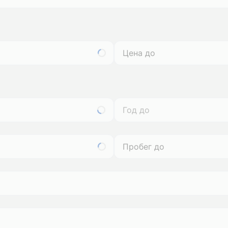
Год до