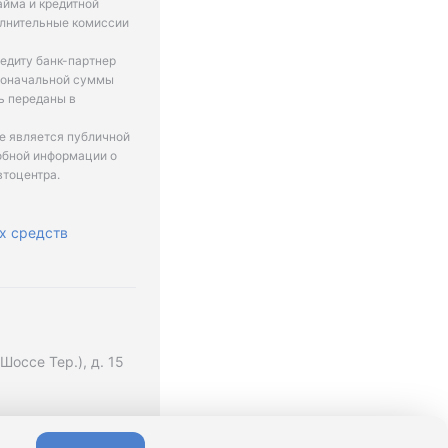
айма и кредитной
олнительные комиссии
едиту банк-партнер
рвоначальной суммы
ь переданы в
не является публичной
обной информации о
втоцентра.
х средств
оссе Тер.), д. 15