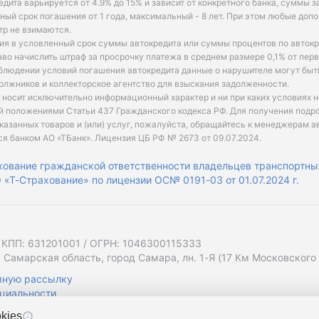
едита варьируется от 4.9% до 15% и зависит от конкретного банка, суммы з
ый срок погашения от 1 года, максимальный - 8 лет. При этом любые доп
р не взимаются.
ия в условленный срок суммы автокредита или суммы процентов по автокр
аво начислить штраф за просрочку платежа в среднем размере 0,1% от пе
облюдении условий погашения автокредита данные о нарушителе могут быт
олжников и коллекторское агентство для взыскания задолженности.
 носит исключительно информационный характер и ни при каких условиях 
й положениями Статьи 437 Гражданского кодекса РФ. Для получения подр
казанных товаров и (или) услуг, пожалуйста, обращайтесь к менеджерам а
ся банком АО «ТБанк».
Лицензия ЦБ РФ № 2673 от 09.07.2024
.
хование гражданской ответственности владельцев транспортны
«Т-Страхование» по лицензии ОС№ 0191-03 от 01.07.2024 г.
 КПП: 631201001 / ОГРН: 1046300115333
 Самарская область, город Самара, лн. 1-Я (17 Км Московского Ш
мную рассылку
циальности
kies