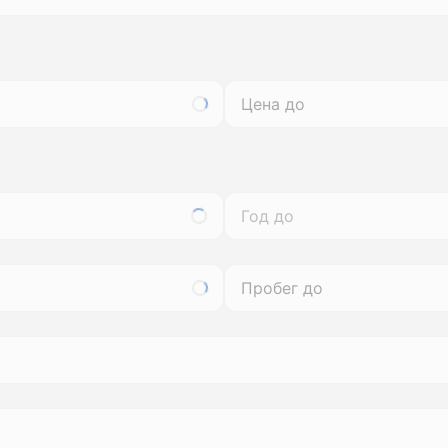
Год до