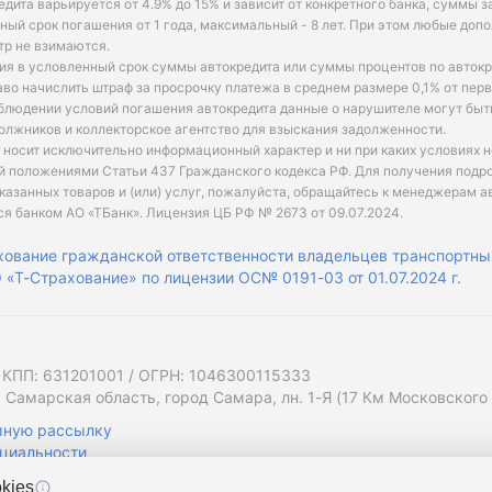
едита варьируется от 4.9% до 15% и зависит от конкретного банка, суммы з
ый срок погашения от 1 года, максимальный - 8 лет. При этом любые доп
р не взимаются.
ия в условленный срок суммы автокредита или суммы процентов по автокр
аво начислить штраф за просрочку платежа в среднем размере 0,1% от пе
облюдении условий погашения автокредита данные о нарушителе могут быт
олжников и коллекторское агентство для взыскания задолженности.
 носит исключительно информационный характер и ни при каких условиях 
й положениями Статьи 437 Гражданского кодекса РФ. Для получения подр
казанных товаров и (или) услуг, пожалуйста, обращайтесь к менеджерам а
ся банком АО «ТБанк».
Лицензия ЦБ РФ № 2673 от 09.07.2024
.
хование гражданской ответственности владельцев транспортны
«Т-Страхование» по лицензии ОС№ 0191-03 от 01.07.2024 г.
 КПП: 631201001 / ОГРН: 1046300115333
 Самарская область, город Самара, лн. 1-Я (17 Км Московского Ш
мную рассылку
циальности
kies