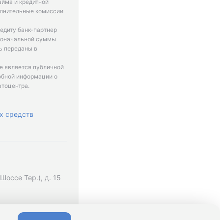
айма и кредитной
олнительные комиссии
едиту банк-партнер
рвоначальной суммы
ь переданы в
не является публичной
обной информации о
втоцентра.
х средств
оссе Тер.), д. 15