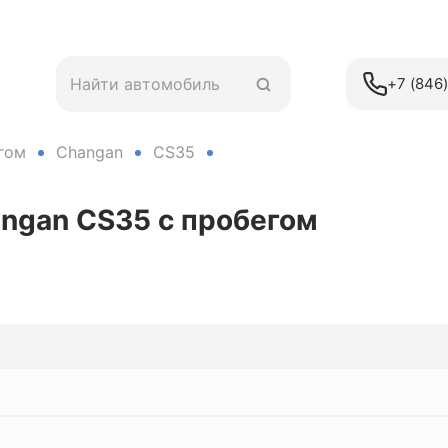
+7 (846
гом
Changan
CS35
angan CS35
с пробегом